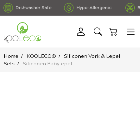
Dishwasher Safe
Hypo-Allergenic
BPA
ree DEHP Free
Home
KOOLECO®
Siliconen Vork & Lepel
Sets
Siliconen Babylepel