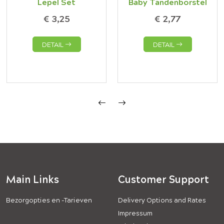
Lepel Set
Baby Tandenborstel
€ 3,25
€ 2,77
DETAIL
DETAIL
Main Links
Customer Support
Bezorgopties en -Tarieven
Delivery Options and Rates
Impressum